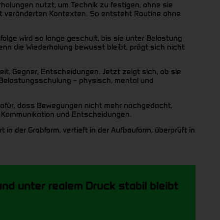
erholungen nutzt, um Technik zu festigen, ohne sie
ht veränderten Kontexten. So entsteht Routine ohne
folge wird so lange geschult, bis sie unter Belastung
nn die Wiederholung bewusst bleibt, prägt sich nicht
eit, Gegner, Entscheidungen. Jetzt zeigt sich, ob sie
h Belastungsschulung – physisch, mental und
ge dafür, dass Bewegungen nicht mehr nachgedacht,
ng, Kommunikation und Entscheidungen.
t in der Grobform, vertieft in der Aufbauform, überprüft in
nd unter realem Druck stabil bleibt