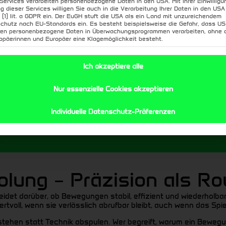
 Services verarbeiten personenbezogene Daten in den USA. Mit Ihrer Einwilligu
g dieser Services willigen Sie auch in die Verarbeitung Ihrer Daten in den US
9 (1) lit. a GDPR ein. Der EuGH stuft die USA als ein Land mit unzureichendem
chutz nach EU-Standards ein. Es besteht beispielsweise die Gefahr, dass US
hied machen
en personenbezogene Daten in Überwachungsprogrammen verarbeiten, ohne 
 der Kopf. Ein motivierter, selbstsicherer Torhüter trifft schnel
ropäerinnen und Europäer eine Klagemöglichkeit besteht.
ind also nicht die „weichen“ Faktoren, sondern die Grundlage 
t den Grundstein für alles, was folgt – für Wiederholung, Präz
Ich akzeptiere alle
Nur essenzielle Cookies akzeptieren
 wenn Training Sinn ergibt, Fortschritt sic
Individuelle Datenschutz-Präferenzen
ruck, sondern mit Verständnis gefördert wir
olung – Präzision als Ro
idet darüber, ob Bewegungen stabil, effizient und wiederholba
rtvoll, wenn sie verlässlich abrufbar bleibt, auch wenn das Spie
tehen statt Technik abspulen. Wer begreift, warum ein Bewegun