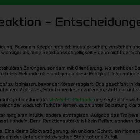
aktion – Entscheidungen
g. Bevor ein Keeper reagiert, muss er sehen, verstehen und be
 wichtiger als reine Reaktionsschnelligkeit – denn nicht der Sch
takulären Sprüngen, sondern mit Orientierung. Wo steht der Ba
l einer Sekunde ab – und genau diese Fähigkeit, Informationen b
 trainieren, bevor der Körper reagiert. Das geschieht in klein
onen. Ziel ist es, Situationen lesen zu lernen, statt nur auf si
er Integrationsform der
W-A-S-I-C-Methode
angelegt sind – wir
 ineinander, wodurch Torhüter lernen, auch unter Belastung klar
r reagieren intuitiv, andere strategisch. Aufgabe des Trainers 
usst handeln. Denn Reaktionsstärke ist kein Reflex, sondern da
re. Eine kleine Blickverzögerung, ein unklarer Schritt, ein Mome
ndern der Unterschied zwischen Stabilität und Zufall.