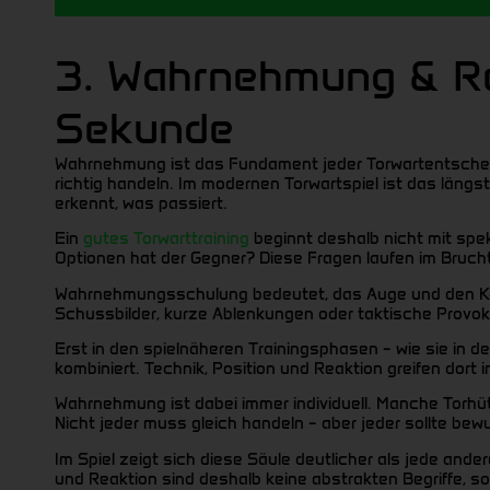
3. Wahrnehmung & Re
Sekunde
Wahrnehmung ist das Fundament jeder Torwartentscheidun
richtig handeln. Im modernen Torwartspiel ist das längst
erkennt, was passiert.
Ein
gutes Torwarttraining
beginnt deshalb nicht mit spek
Optionen hat der Gegner? Diese Fragen laufen im Bruchtei
Wahrnehmungsschulung bedeutet, das Auge und den Kopf zu
Schussbilder, kurze Ablenkungen oder taktische Provokati
Erst in den spielnäheren Trainingsphasen – wie sie in d
kombiniert. Technik, Position und Reaktion greifen dort
Wahrnehmung ist dabei immer individuell. Manche Torhüte
Nicht jeder muss gleich handeln – aber jeder sollte bew
Im Spiel zeigt sich diese Säule deutlicher als jede ande
und Reaktion sind deshalb keine abstrakten Begriffe, so