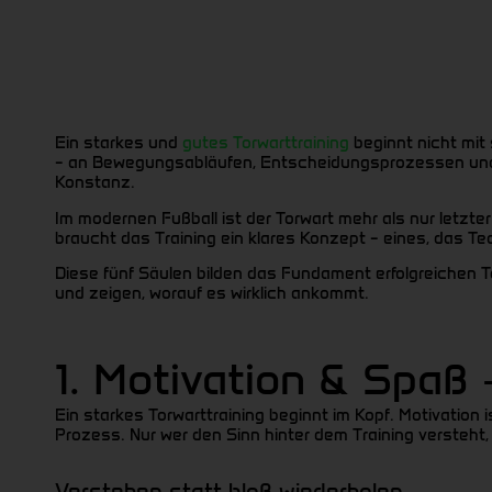
Ein starkes und
gutes Torwarttraining
beginnt nicht mit 
– an Bewegungsabläufen, Entscheidungsprozessen und de
Konstanz.
Im modernen Fußball ist der Torwart mehr als nur letzter
braucht das Training ein klares Konzept – eines, das T
Diese fünf Säulen bilden das Fundament erfolgreichen To
und zeigen, worauf es wirklich ankommt.
1. Motivation & Spaß 
Ein starkes Torwarttraining beginnt im Kopf. Motivation
Prozess. Nur wer den Sinn hinter dem Training versteht, 
Verstehen statt bloß wiederholen