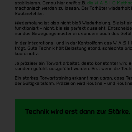
stabilisieren. Genau hier greift z.B.
die W-A-S-I-C-Metho
mechanisch werden zu lassen. Der Torhüter wiederholt 
Routinefehler.
Wiederholung ist also nicht bloß Wiederholung. Sie ist 
funktioniert – nicht, bis sie perfekt aussieht. Entsch
nur das Bewegungsmuster ein, sondern auch das Gefühl
In der Integrations- und in der Kontrollform des W-A-S-I
trägt. Gute Technik hält Belastung stand, schlechte b
koordinativ.
Je präziser ein Torwart arbeitet, desto konstanter wir
sondern gefühlt ausgeführt werden. Erst wenn die Tech
Ein starkes Torwarttraining erkennt man daran, dass Techni
der Gültigkeitsform. Präzision wird Routine – und Routine
Technik wird erst dann zur Stärke,