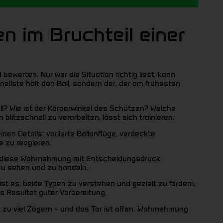
 im Bruchteil einer
werten. Nur wer die Situation richtig liest, kann
nellste hält den Ball, sondern der, der am frühesten
ll? Wie ist der Körperwinkel des Schützen? Welche
litzschnell zu verarbeiten, lässt sich trainieren.
en Details: variierte Ballanflüge, verdeckte
e zu reagieren.
d diese Wahrnehmung mit Entscheidungsdruck
 zu sehen und zu handeln.
ist es, beide Typen zu verstehen und gezielt zu fördern.
s Resultat guter Vorbereitung.
nt zu viel Zögern – und das Tor ist offen. Wahrnehmung