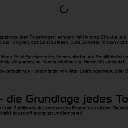
spektakulären Flugeinlagen, sondern mit Haltung, Struktur und K
r Fähigkeit, das Spiel zu lesen. Gute Einheiten fördern nicht
 Mann. Er ist Spielgestalter, Kommunikator und Stabilitätsfakto
echnik, Wahrnehmung, Kommunikation und Mentalität verbindet.
rwarttrainings – unabhängig von Alter, Leistungsniveau oder Sp
– die Grundlage jedes To
 ist kein Zufallsprodukt, sondern das Ergebnis aus klarer Ziels
bleibt dauerhaft engagiert und lernbereit.