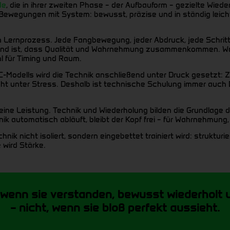
de
, die in ihrer zweiten Phase – der Aufbauform – gezielte Wied
Bewegungen mit System: bewusst, präzise und in ständig leic
ein Lernprozess. Jede Fangbewegung, jeder Abdruck, jede Schritt
eidend ist, dass Qualität und Wahrnehmung zusammenkommen. We
 für Timing und Raum.
-C-Modells wird die Technik anschließend unter Druck gesetzt: Z
richt unter Stress. Deshalb ist technische Schulung immer auc
d seine Leistung. Technik und Wiederholung bilden die Grundla
nik automatisch abläuft, bleibt der Kopf frei – für Wahrnehmu
k nicht isoliert, sondern eingebettet trainiert wird: strukturier
 wird Stärke.
 wenn sie verstanden, bewusst wiederholt u
– nicht, wenn sie bloß perfekt aussieht.