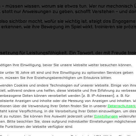
 – müssen wissen, warum sie etwas tun. Wer nur mechanisch Ü
lärt, statt nur Anweisungen zu geben, schafft Verstehen – und dam
also sichtbar macht, wofür sie wichtig ist, steigt das Engagem
kennen, wie ihre Bewegung im Spiel wirkt, trainieren sie präzi
tzung für Leistungsfähigkeit. Ein Torwart, der mit Freude traini
ima bedeutet nicht, dass ständig gelacht wird – sondern dass M
nötigen Ihre Einwilligung, bevor Sie unsere Website weiter besuchen können.
Datenschutz-Präferen
ie unter 16 Jahre alt sind und Ihre Einwilligung zu optionalen Services geben
und ein ausgewogenes Verhältnis von Anspruch und Machbarkeit 
n, müssen Sie Ihre Erziehungsberechtigten um Erlaubnis bitten.
iert Interesse. Zwischen diesen Polen liegt das Feld, auf dem En
rwenden Cookies und andere Technologien auf unserer Website. Einige von ihn
iell, während andere uns helfen, diese Website und Ihre Erfahrung zu verbesse
enbezogene Daten können verarbeitet werden (z. B. IP-Adressen), z. B. für
alisierte Anzeigen und Inhalte oder die Messung von Anzeigen und Inhalten.
W
n“. Übertriebene Emotionalität oder Dauerlob wirken oft aufges
ationen über die Verwendung Ihrer Daten finden Sie in unserer
Datenschutzerk
e Rückmeldung. Ein kurzer Hinweis, was heute besser war als le
teht keine Verpflichtung, in die Verarbeitung Ihrer Daten einzuwilligen, um die
t zu nutzen.
Sie können Ihre Auswahl jederzeit unter
Einstellungen
widerrufe
en.
Bitte beachten Sie, dass aufgrund individueller Einstellungen möglicherwe
r nicht als Kritik, sondern als Lernchance vermittelt werden, ble
alle Funktionen der Website verfügbar sind.
nau das ist die Basis für Fortschritt.